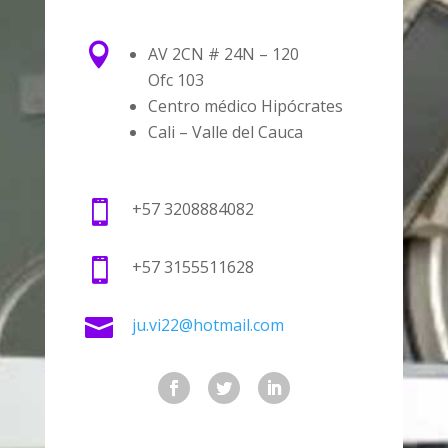

AV 2CN # 24N – 120
Ofc 103
Centro médico Hipócrates
Cali – Valle del Cauca

+57
3208884082

+57
3155511628

ju.vi22@hotmail.com